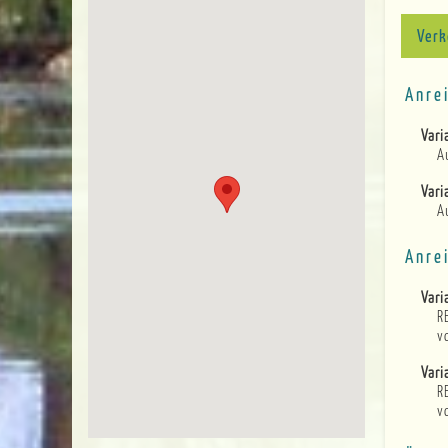
Verk
Anre
Vari
A
Vari
A
Anre
Vari
R
v
Vari
R
v