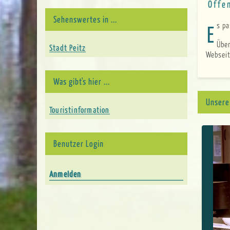
Öffe
Sehenswertes in ...
Es p
Übe
Stadt Peitz
Websei
Was gibt's hier ...
Unsere
Touristinformation
Benutzer Login
Anmelden