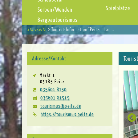
Spielplätze
Sorben/Wenden
Bergbautourismus
Startseite
You
Tourist-Information "Peitzer Lan...
Breadcrumbs
are
here:
Touris
Adresse/Kontakt
Markt 1
03185 Peitz
035601 8150
035601 81515
tourismus@peitz.de
https://tourismus.peitz.de