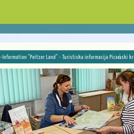
t-Information "Peitzer Land" - Turistiska informacija Picański kr