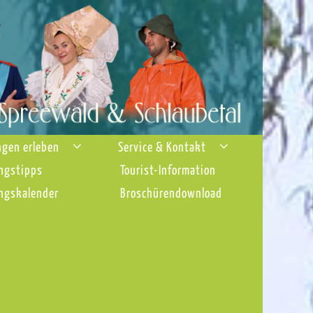
ngen erleben
Service & Kontakt
ngstipps
Tourist-Information
ngskalender
Broschürendownload