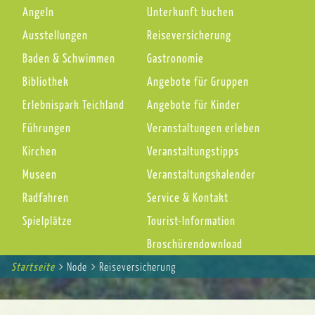
Angeln
Unterkunft buchen
Ausstellungen
Reiseversicherung
Baden & Schwimmen
Gastronomie
Bibliothek
Angebote für Gruppen
Erlebnispark Teichland
Angebote für Kinder
Führungen
Veranstaltungen erleben
Kirchen
Veranstaltungstipps
Museen
Veranstaltungskalender
Radfahren
Service & Kontakt
Spielplätze
Tourist-Information
Broschürendownload
Startseite
You
Node
Reiseversicherung
Breadcrumbs
are
here: