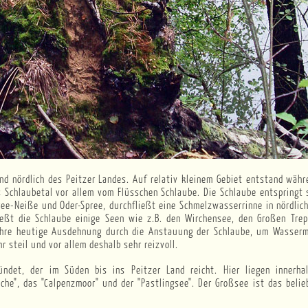
s Schlaubetal vor allem vom Flüsschen Schlaube. Die Schlaube entspringt
ree-Neiße und Oder-Spree, durchfließt eine Schmelzwasserrinne in nördli
fließt die Schlaube einige Seen wie z.B. den Wirchensee, den Großen Tre
er ihre heutige Ausdehnung durch die Anstauung der Schlaube, um Wasserm
r steil und vor allem deshalb sehr reizvoll.
ndet, der im Süden bis ins Peitzer Land reicht. Hier liegen innerha
che", das "Calpenzmoor" und der "Pastlingsee". Der Großsee ist das beli