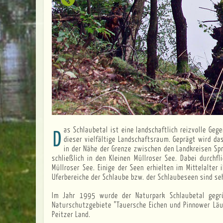
Das Schlaubetal ist eine landschaftlich reizvolle Gegend nördlich des Peitzer Landes. Auf relativ kleinem Gebiet entstand während der Weichsel-Eiszeit
dieser vielfältige Landschaftsraum. Geprägt wird da
in der Nähe der Grenze zwischen den Landkreisen Sp
schließlich in den Kleinen Müllroser See. Dabei durch
Müllroser See. Einige der Seen erhielten im Mittelalt
Uferbereiche der Schlaube bzw. der Schlaubeseen sind seh
Im Jahr 1995 wurde der Naturpark Schlaubetal gegrü
Naturschutzgebiete "Tauersche Eichen und Pinnower Läu
Peitzer Land.