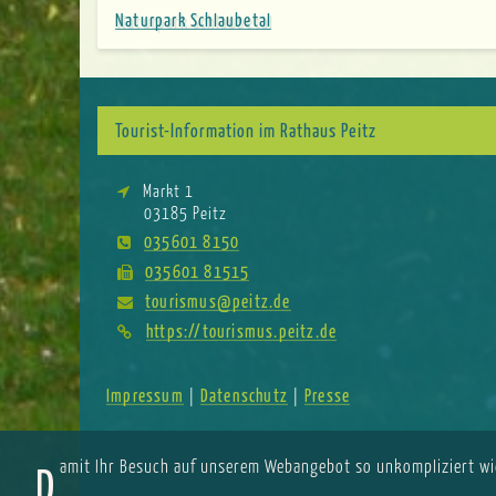
Naturpark Schlaubetal
weiterführende
Inhalte
Tourist-Information im Rathaus Peitz
Markt 1
03185 Peitz
035601 8150
035601 81515
tourismus@peitz.de
https://tourismus.peitz.de
Impressum
Datenschutz
Presse
|
|
Damit Ihr Besuch auf unserem Webangebot so unkompliziert wi