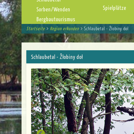
Spielplätze
Sorben/Wenden
Bergbautourismus
Startseite
You
Region erkunden
Schlaubetal - Žłobiny doł
Breadcrumbs
are
here:
Schlaubetal - Žłobiny doł