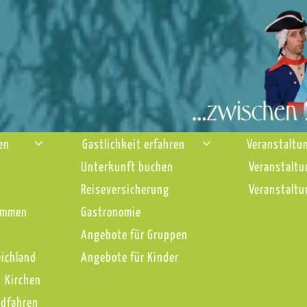
nen
Gastlichkeit erfahren
Veranstaltu
Unterkunft buchen
Veranstaltu
Reiseversicherung
Veranstaltu
immen
Gastronomie
Angebote für Gruppen
eichland
Angebote für Kinder
Kirchen
adfahren