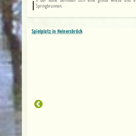
In der Nähe befinden sich eine große Wiese und ein Zierteich mit
Springbrunnen.
Spielplatz in Heinersbrück