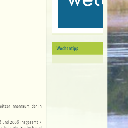
Wochentipp
eitzer Innenraum, der in
996 und 2006 insgesamt 7
n, Helsinki, Rostock und