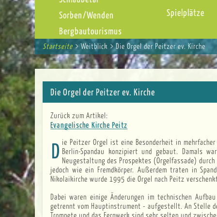
Spielplätze
Sorben/Wenden
Bergbautourismus
Startseite
You
Weitblick
Die Orgel der Peitzer ev. Kirche
Breadcrumbs
are
here:
Die Orgel der Peitzer ev. Kirche
Zurück zum Artikel:
Evangelische Kirche Peitz
Die Peitzer Orgel ist eine Besonderheit in mehrfacher Hinsicht. Sie wurde im Jahr 1956 von der Lübecker Orgelbaufirma Kemper für die Nikolaikirche in
Berlin-Spandau konzipiert und gebaut. Damals wa
Neugestaltung des Prospektes (Orgelfassade) durch d
jedoch wie ein Fremdkörper. Außerdem traten in Span
Nikolaikirche wurde 1995 die Orgel nach Peitz verschenkt
Dabei waren einige Änderungen im technischen Aufbau 
getrennt vom Hauptinstrument - aufgestellt. An Stelle d
Trompete und das Fernwerk sind sehr selten und zwischen 