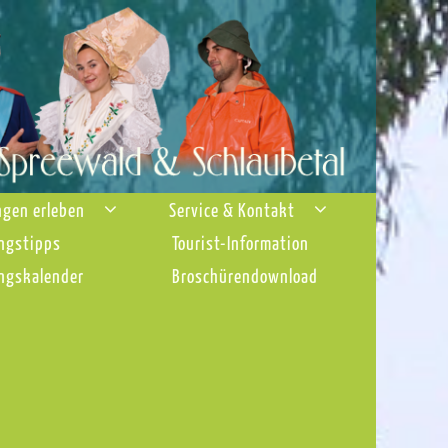
ngen erleben
Service & Kontakt
ngstipps
Tourist-Information
ngskalender
Broschürendownload