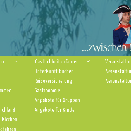
nen
Gastlichkeit erfahren
Veranstaltu
Unterkunft buchen
Veranstaltu
Reiseversicherung
Veranstaltu
immen
Gastronomie
Angebote für Gruppen
eichland
Angebote für Kinder
Kirchen
adfahren