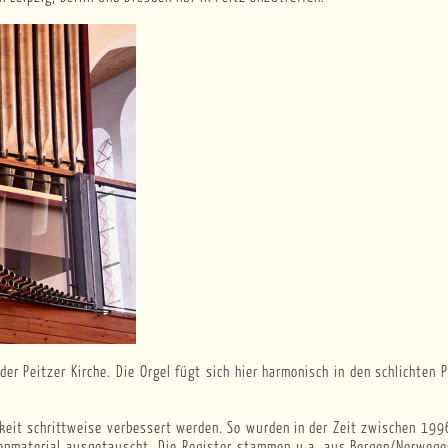
r Peitzer Kirche. Die Orgel fügt sich hier harmonisch in den schlichten P
ichkeit schrittweise verbessert werden. So wurden in der Zeit zwischen 1
ifenmaterial ausgetauscht. Die Register stammen u.a. aus Bergen/Norwege