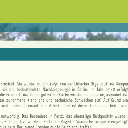
r sie die bedeutendste Nachkriegsorgel in Berlin. Im Jahr 1970 erfol
ie Erbauerfirma. In der gotischen Kirche wirkte das moderne, asymmetris
dau zunehmend klangliche und technische Schwächen auf. Auf Grund ein
 und in rein ehrenamtlicher Arbeit - dies ist die erste Besonderheit - na
notwendig. Das Besondere in Peitz: das ehemalige Rückpositiv wurde 
es Rückpositivs wurde in Peitz das Register Spanische Trompete eingefügt
Leipzig, Berlin und Dresden nur in Peitz anzutreffen.