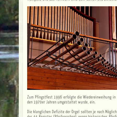
Zum Pfingstfest 1996 erfolgte die Wiedereinweihung in de
den 1970er Jahren umgestaltet wurde, ein.
Die klanglichen Defizite der Orgel sollten je nach Mögl
der 44 Register (Pfeifenreihen) gegen historisches Pfe