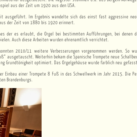
enspiel aus der Zeit um 1920 aus den USA.
t ausgeführt. Im Ergebnis wandelte sich das einst fast aggressive neob
aus der Zeit von 1880 bis 1920 erinnert.
hes der es erlaubt, die Orgel bei bestimmten Aufführungen, bei denen d
ielen. Auch diese Arbeiten wurden ehrenamtlich verrichtet.
ng konnten 2010/11 weitere Verbesserungen vorgenommen werden. So wu
uß“ ausgetauscht. Weiterhin bekam die Spanische Trompete neue Schallbec
ung Grundtönigkeit optimiert. Das Orgelgehäuse wurde farblich neu gefasst
er Einbau einer Trompete 8 Fuß in das Schwellwerk im Jahr 2015. Die Pe
nten Brandenburgs.