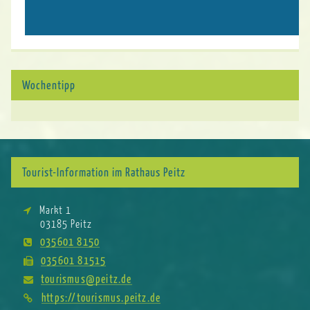
Wochentipp
Tourist-Information im Rathaus Peitz
Markt 1
03185 Peitz
035601 8150
035601 81515
tourismus@peitz.de
https://tourismus.peitz.de