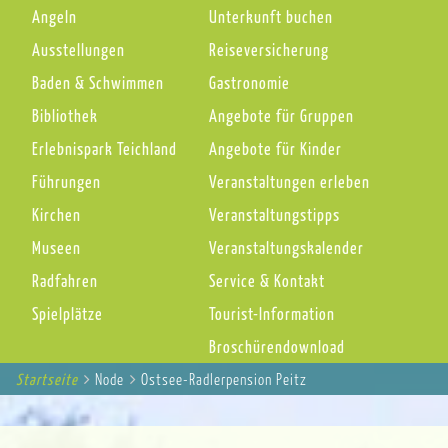
Angeln
Unterkunft buchen
Ausstellungen
Reiseversicherung
Baden & Schwimmen
Gastronomie
Bibliothek
Angebote für Gruppen
Erlebnispark Teichland
Angebote für Kinder
Führungen
Veranstaltungen erleben
Kirchen
Veranstaltungstipps
Museen
Veranstaltungskalender
Radfahren
Service & Kontakt
Spielplätze
Tourist-Information
Broschürendownload
Startseite
You
Node
Ostsee-Radlerpension Peitz
Breadcrumbs
are
here: