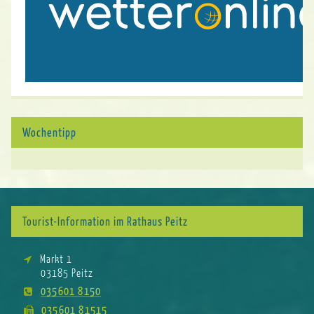
Wochentipp
Tourist-Information im Rathaus Peitz
Markt 1
03185 Peitz
035601 8150
035601 81515