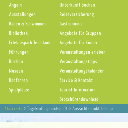
Angeln
Unterkunft buchen
Ausstellungen
Reiseversicherung
Baden & Schwimmen
Gastronomie
Bibliothek
Angebote für Gruppen
Erlebnispark Teichland
Angebote für Kinder
Führungen
Veranstaltungen erleben
Kirchen
Veranstaltungstipps
Museen
Veranstaltungskalender
Radfahren
Service & Kontakt
Spielplätze
Tourist-Information
Broschürendownload
Startseite
You
Tagebaufolgelandschaft
Aussichtspunkt Lakoma
Breadcrumbs
are
here: