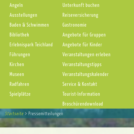
Angeln
Unterkunft buchen
Ausstellungen
Reiseversicherung
Baden & Schwimmen
Gastronomie
Bibliothek
Angebote für Gruppen
Erlebnispark Teichland
Angebote für Kinder
Führungen
Veranstaltungen erleben
Kirchen
Veranstaltungstipps
Museen
Veranstaltungskalender
Radfahren
Service & Kontakt
Spielplätze
Tourist-Information
Broschürendownload
Startseite
You
Pressemitteilungen
Breadcrumbs
are
here: