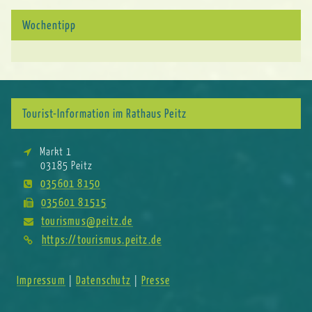
Wochentipp
Tourist-Information im Rathaus Peitz
Markt 1
03185 Peitz
035601 8150
035601 81515
tourismus@peitz.de
https://tourismus.peitz.de
Impressum
Datenschutz
Presse
|
|