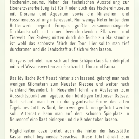
Fischereimuseums. Neben der technischen Ausstellung zur
Eisenerzverarbeitung ist für Kinder auch das Fischereimuseum
mit Diorama und Aquarium sowie die Mineralien- und
Fossilienausstellung interessant. Nur wenige Meter hinter dem
Hüttenwerk beginnt Europas größte zusammenhängende
Teichlandschaft mit einer beeindruckenden Pflanzen- und
Tierwelt. Der Radweg mitten durch die Teiche zur Maustmühle
ist wohl das schönste Stück der Tour. Hier sollte man tief
durchatmen und die Landschaft auf sich wirken lassen.
Übrigens befindet man sich auf dem Schäperclaus-Teichlehrpfad
mit viel Wissenswertem zur Fischzucht, Flora und Fauna.
Das idyllische Dorf Maust hinter sich lassend, gelangt man nach
wenigen Kilometern zum Mauster Kiessee und weiter nach
Teichland-Neuendorf. In Neuendorf lohnt ein Abstecher zum
Aussichtspunkt am Tagebau, dem künftigen Cottbuser Ostsee.
Noch schaut man hier in die gigantische Grube des alten
Tagebaues Cottbus-Nord, die in wenigen Jahren geflutet werden
soll. Alternativ kann man auf dem schönen Spielplatz in
Neuendorf eine Rast einlegen und die Kinder toben lassen.
Möglichkeiten dazu bietet auch die hinter der Gaststätte
Kastanienhof beginnende Seeachse. Diese führt direkt zum