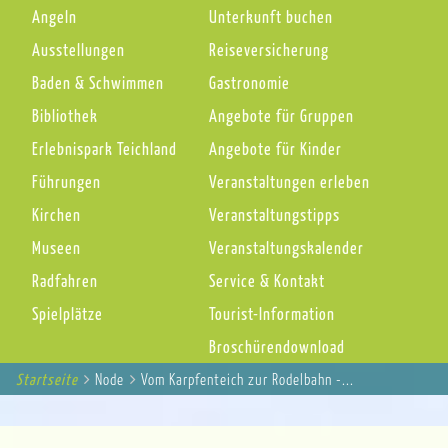
Angeln
Unterkunft buchen
Ausstellungen
Reiseversicherung
Baden & Schwimmen
Gastronomie
Bibliothek
Angebote für Gruppen
Erlebnispark Teichland
Angebote für Kinder
Führungen
Veranstaltungen erleben
Kirchen
Veranstaltungstipps
Museen
Veranstaltungskalender
Radfahren
Service & Kontakt
Spielplätze
Tourist-Information
Broschürendownload
Startseite
You
Node
Vom Karpfenteich zur Rodelbahn -...
Breadcrumbs
are
here: