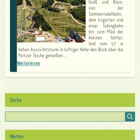
Groß und Klein,
von der
Sommerrodelbahn,
dem Irrgarten und
einer Tubingbahn
bis zum Pfad der
kleinen Götter.
Und vom 57 m
hohen Aussichtsturm in luftiger Höhe den Blick über die
Peitzer Teiche genießen...
Weiterlesen
über
Erlebnispark
Teichland
-
Dožywjeński
park
Gatojce
Suche
Suche
Wetter