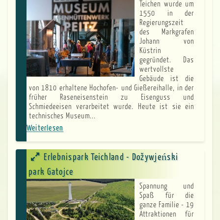
Teichen wurde um
1550 in der
Regierungszeit
des Markgrafen
Johann von
Küstrin
gegründet. Das
wertvollste
Gebäude ist die
von 1810 erhaltene Hochofen- und Gießereihalle, in der
früher Raseneisenstein zu Eisenguss und
Schmiedeeisen verarbeitet wurde. Heute ist sie ein
technisches Museum...
Weiterlesen
über
Eisenhütten-
und
Erlebnispark Teichland - Dožywjeński
Fischereimuseum
park Gatojce
Spannung und
Spaß für die
ganze Familie - 19
Attraktionen für