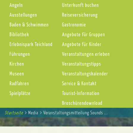
Angeln
Unterkunft buchen
Ausstellungen
Reiseversicherung
Baden & Schwimmen
Gastronomie
Bibliothek
Angebote für Gruppen
Erlebnispark Teichland
Angebote für Kinder
Führungen
Veranstaltungen erleben
Kirchen
Veranstaltungstipps
Museen
Veranstaltungskalender
Radfahren
Service & Kontakt
Spielplätze
Tourist-Information
Broschürendownload
Startseite
You
Media
Veranstaltungsmitteilung Sounds ...
Breadcrumbs
are
here: