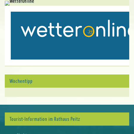
Wochentipp
Tourist-Information im Rathaus Peitz